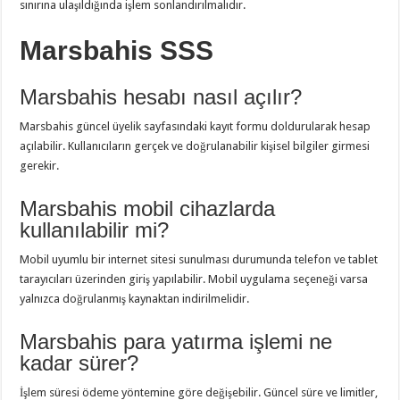
sınırına ulaşıldığında işlem sonlandırılmalıdır.
Marsbahis SSS
Marsbahis hesabı nasıl açılır?
Marsbahis güncel üyelik sayfasındaki kayıt formu doldurularak hesap
açılabilir. Kullanıcıların gerçek ve doğrulanabilir kişisel bilgiler girmesi
gerekir.
Marsbahis mobil cihazlarda
kullanılabilir mi?
Mobil uyumlu bir internet sitesi sunulması durumunda telefon ve tablet
tarayıcıları üzerinden giriş yapılabilir. Mobil uygulama seçeneği varsa
yalnızca doğrulanmış kaynaktan indirilmelidir.
Marsbahis para yatırma işlemi ne
kadar sürer?
İşlem süresi ödeme yöntemine göre değişebilir. Güncel süre ve limitler,