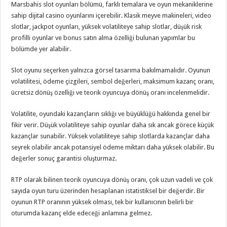
Marsbahis slot oyunları bölümü, farklı temalara ve oyun mekaniklerine
sahip dijital casino oyunlarını içerebilir. Klasik meyve makineleri, video
slotlar, jackpot oyunları, yüksek volatiliteye sahip slotlar, düşük risk
profilli oyunlar ve bonus satın alma özelliği bulunan yapımlar bu
bölümde yer alabilir.
Slot oyunu seçerken yalnızca görsel tasarıma bakılmamalıdır. Oyunun
volatilitesi, ödeme çizgileri, sembol değerleri, maksimum kazanç oranı,
ücretsiz dönüş özelliği ve teorik oyuncuya dönüş oranı incelenmelidir.
Volatilite, oyundaki kazançların sıklığı ve büyüklüğü hakkında genel bir
fikir verir. Düşük volatiliteye sahip oyunlar daha sık ancak görece küçük
kazançlar sunabilir. Yüksek volatiliteye sahip slotlarda kazançlar daha
seyrek olabilir ancak potansiyel ödeme miktarı daha yüksek olabilir. Bu
değerler sonuç garantisi oluşturmaz.
RTP olarak bilinen teorik oyuncuya dönüş oranı, çok uzun vadeli ve çok
sayıda oyun turu üzerinden hesaplanan istatistiksel bir değerdir. Bir
oyunun RTP oranının yüksek olması, tek bir kullanıcının belirli bir
oturumda kazanç elde edeceği anlamına gelmez.