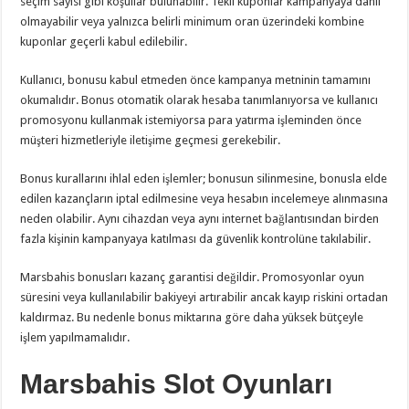
seçim sayısı gibi koşullar bulunabilir. Tekli kuponlar kampanyaya dahil
olmayabilir veya yalnızca belirli minimum oran üzerindeki kombine
kuponlar geçerli kabul edilebilir.
Kullanıcı, bonusu kabul etmeden önce kampanya metninin tamamını
okumalıdır. Bonus otomatik olarak hesaba tanımlanıyorsa ve kullanıcı
promosyonu kullanmak istemiyorsa para yatırma işleminden önce
müşteri hizmetleriyle iletişime geçmesi gerekebilir.
Bonus kurallarını ihlal eden işlemler; bonusun silinmesine, bonusla elde
edilen kazançların iptal edilmesine veya hesabın incelemeye alınmasına
neden olabilir. Aynı cihazdan veya aynı internet bağlantısından birden
fazla kişinin kampanyaya katılması da güvenlik kontrolüne takılabilir.
Marsbahis bonusları kazanç garantisi değildir. Promosyonlar oyun
süresini veya kullanılabilir bakiyeyi artırabilir ancak kayıp riskini ortadan
kaldırmaz. Bu nedenle bonus miktarına göre daha yüksek bütçeyle
işlem yapılmamalıdır.
Marsbahis Slot Oyunları