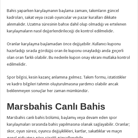
Bahis yaparken karşılaşmanın başlama zamanı, takımların güncel
kadroları, sakat veya cezalı oyuncular ve pazar kuralları dikkate
alınmalıdır. Uzatma süresinin bahse dahil olup olmadığı ve ertelenen
karşılaşmaların nasıl değerlendirileceği de kontrol edilmelidir.
Oranlar karşılaşma başlamadan önce değişebilir. Kullanıcı kuponu
hazırladığı sırada gördüğü oran ile kuponu onayladığı anda geçerli
olan oran farklı olabilir. Bu nedenle kupon onay ekranı mutlaka kontrol
edilmelidir.
Spor bilgisi, kesin kazanç anlamına gelmez. Takım formu, istatistikler
ve kadro bilgileri tahmin oluşturulmasına yardımcı olabilir ancak
beklenmeyen sonuçlar her zaman mümkündür.
Marsbahis Canlı Bahis
Marsbahis canlı bahis bölümü, başlamış veya devam eden spor
karşılaşmaları sırasında bahis yapılmasına olanak sağlayabilir. Oranlar;
skor, oyun süresi, oyuncu değişiklikleri, kartlar, sakatlıklar ve maçın
genel gidişatına göre sürekli güncellenebilir.