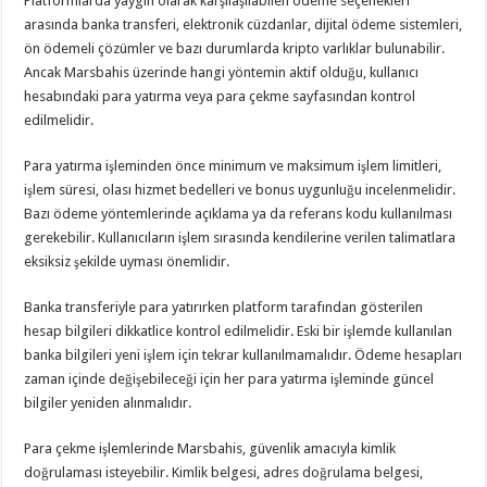
Platformlarda yaygın olarak karşılaşılabilen ödeme seçenekleri
arasında banka transferi, elektronik cüzdanlar, dijital ödeme sistemleri,
ön ödemeli çözümler ve bazı durumlarda kripto varlıklar bulunabilir.
Ancak Marsbahis üzerinde hangi yöntemin aktif olduğu, kullanıcı
hesabındaki para yatırma veya para çekme sayfasından kontrol
edilmelidir.
Para yatırma işleminden önce minimum ve maksimum işlem limitleri,
işlem süresi, olası hizmet bedelleri ve bonus uygunluğu incelenmelidir.
Bazı ödeme yöntemlerinde açıklama ya da referans kodu kullanılması
gerekebilir. Kullanıcıların işlem sırasında kendilerine verilen talimatlara
eksiksiz şekilde uyması önemlidir.
Banka transferiyle para yatırırken platform tarafından gösterilen
hesap bilgileri dikkatlice kontrol edilmelidir. Eski bir işlemde kullanılan
banka bilgileri yeni işlem için tekrar kullanılmamalıdır. Ödeme hesapları
zaman içinde değişebileceği için her para yatırma işleminde güncel
bilgiler yeniden alınmalıdır.
Para çekme işlemlerinde Marsbahis, güvenlik amacıyla kimlik
doğrulaması isteyebilir. Kimlik belgesi, adres doğrulama belgesi,