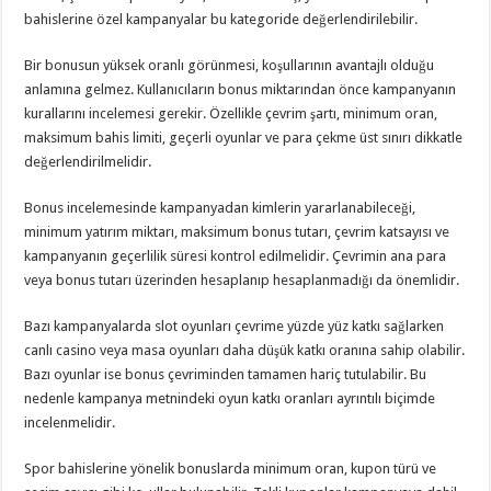
bahislerine özel kampanyalar bu kategoride değerlendirilebilir.
Bir bonusun yüksek oranlı görünmesi, koşullarının avantajlı olduğu
anlamına gelmez. Kullanıcıların bonus miktarından önce kampanyanın
kurallarını incelemesi gerekir. Özellikle çevrim şartı, minimum oran,
maksimum bahis limiti, geçerli oyunlar ve para çekme üst sınırı dikkatle
değerlendirilmelidir.
Bonus incelemesinde kampanyadan kimlerin yararlanabileceği,
minimum yatırım miktarı, maksimum bonus tutarı, çevrim katsayısı ve
kampanyanın geçerlilik süresi kontrol edilmelidir. Çevrimin ana para
veya bonus tutarı üzerinden hesaplanıp hesaplanmadığı da önemlidir.
Bazı kampanyalarda slot oyunları çevrime yüzde yüz katkı sağlarken
canlı casino veya masa oyunları daha düşük katkı oranına sahip olabilir.
Bazı oyunlar ise bonus çevriminden tamamen hariç tutulabilir. Bu
nedenle kampanya metnindeki oyun katkı oranları ayrıntılı biçimde
incelenmelidir.
Spor bahislerine yönelik bonuslarda minimum oran, kupon türü ve