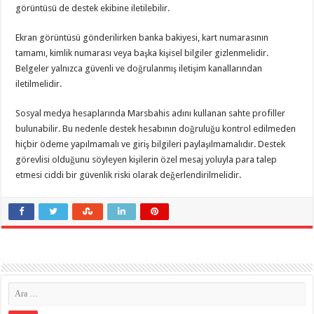
görüntüsü de destek ekibine iletilebilir.
Ekran görüntüsü gönderilirken banka bakiyesi, kart numarasının
tamamı, kimlik numarası veya başka kişisel bilgiler gizlenmelidir.
Belgeler yalnızca güvenli ve doğrulanmış iletişim kanallarından
iletilmelidir.
Sosyal medya hesaplarında Marsbahis adını kullanan sahte profiller
bulunabilir. Bu nedenle destek hesabının doğruluğu kontrol edilmeden
hiçbir ödeme yapılmamalı ve giriş bilgileri paylaşılmamalıdır. Destek
görevlisi olduğunu söyleyen kişilerin özel mesaj yoluyla para talep
etmesi ciddi bir güvenlik riski olarak değerlendirilmelidir.