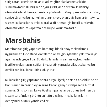
Giriş ekranı üzerinde kullanıcı adı ve şifre alanları net şekilde
sunulmaktadır. Bu bilgiler doğru girildiğinde sistem, kullanıcıyı
otomatik olarak hesap paneline yönlendirir. Giriş işlemi yalnızca birkaç
saniye sürer ve bu hız, kullanıcıların siteye olan bağlılığını artırır. Ayrıca
sistem, kullanıcıları sürekli olarak aktif tutmak için belirli sürelerde
otomatik oturum kapatma özelliğiyle korunmaktadır.
Marsbahis
Marsbahis’e giriş yaparken herhangi bir ek onay mekanizması
uygulanmaz. E-posta ya da telefon onayı gibi işlemler, yalnızca kayıt
aşamasında geçerlidir. Bu da kullanıcıların zaman kaybetmeden
içeriklere ulaşmasını sağlar. Site, pratik yapısıyla dikkat çeker ve bu
özellik sadık kullanıcı kitlesi oluşturur.
Kullanıcılar giriş yaptıktan sonra birçok içeriğe anında erişebilir. Spor
bahislerinden casino oyunlarına kadar geniş bir yelpazede hizmet
sunulur. Giriş sonrası kişiye özel kampanyalar ve bonus teklifleri de
sistem tarafından görüntülenir. Bu özelleştirme, kullanıcıların
deneyimini olumlu yönde etkiler.